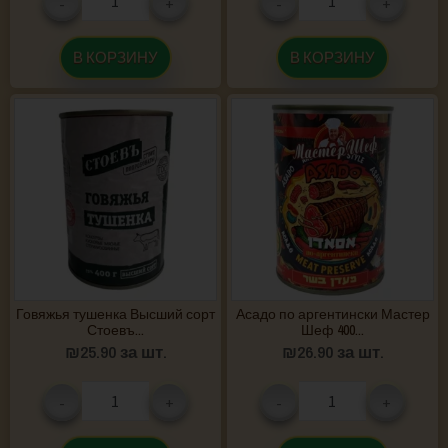
-
+
-
+
В КОРЗИНУ
В КОРЗИНУ
Говяжья тушенка Высший сорт
Асадо по аргентински Мастер
Стоевъ...
Шеф 400...
₪
25.90
за шт.
₪
26.90
за шт.
-
+
-
+