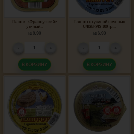
Паштет «Французский»
Паштет с гусиной печенью
утиный...
UNISERVIS 100 гр....
₪
9.90
₪
6.90
-
+
-
+
В КОРЗИНУ
В КОРЗИНУ