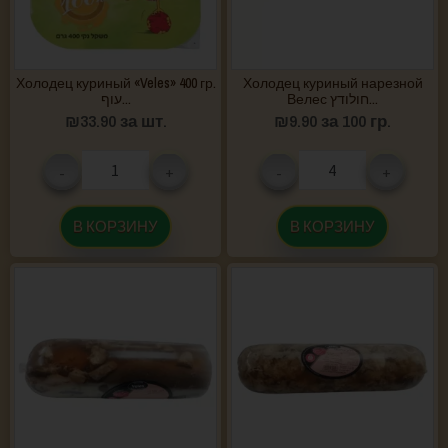
Холодец куриный «Veles» 400 гр.
Холодец куриный нарезной
Велес חולודץ...
עוף...
₪
33.90
за шт.
₪
9.90
за 100 гр.
-
+
-
+
В КОРЗИНУ
В КОРЗИНУ