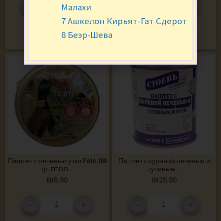
Малахи
-
+
-
+
7 Ашкелон Кирьят-Гат Сдерот
В КОРЗИНУ
В КОРЗИНУ
8 Беэр-Шева
Паштет с печенью утки Pate 100
Паштет с куриной печенью и
гр. ממרח...
гусиным...
₪
6.90
₪
15.90
-
+
-
+