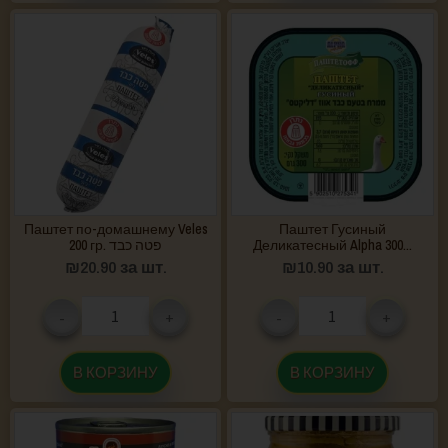
Паштет по-домашнему Veles
Паштет Гусиный
200 гр. פטה כבד
Деликатесный Alpha 300...
₪
20.90
за шт.
₪
10.90
за шт.
-
+
-
+
В КОРЗИНУ
В КОРЗИНУ