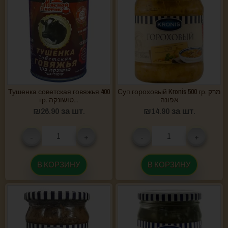
Тушенка советская говяжья 400
Суп гороховый Kronis 500 гр. מרק
אפונה
гр. טושונקה...
₪
26.90
за шт.
₪
14.90
за шт.
-
+
-
+
В КОРЗИНУ
В КОРЗИНУ