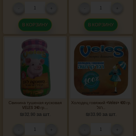
-
+
-
+
В КОРЗИНУ
В КОРЗИНУ
Свинина тушеная кусковая
Холодец говяжий «Veles» 400 гр.
VELES 340 гр....
רגל...
₪
32.90
за шт.
₪
33.90
за шт.
-
+
-
+