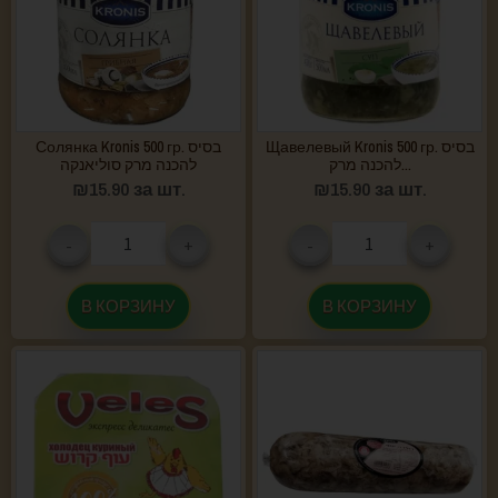
Щавелевый Kronis 500 гр. בסיס
Солянка Kronis 500 гр. בסיס
להכנה מרק...
להכנה מרק סוליאנקה
₪
15.90
за шт.
₪
15.90
за шт.
-
+
-
+
В КОРЗИНУ
В КОРЗИНУ