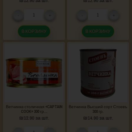
₪
12.90
за шт.
₪
12.90
за шт.
-
+
-
+
В КОРЗИНУ
В КОРЗИНУ
Ветчинка столичная «CAPTAIN
Ветчинка Высший сорт Стоевъ
COOK» 300 гр....
300 гр.
₪
12.90
за шт.
₪
14.90
за шт.