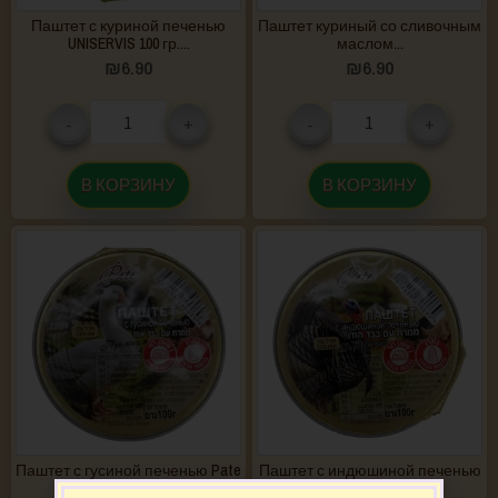
Паштет с куриной печенью
Паштет куриный со сливочным
UNISERVIS 100 гр....
маслом...
₪
6.90
₪
6.90
-
+
-
+
В КОРЗИНУ
В КОРЗИНУ
Паштет с гусиной печенью Pate
Паштет с индюшиной печенью
100 гр....
Pate 100 гр....