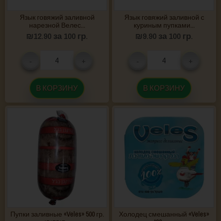
Язык говяжий заливной
Язык говяжий заливной с
нарезной Велес...
куриным пупками...
₪
12.90
за 100 гр.
₪
9.90
за 100 гр.
-
+
-
+
В КОРЗИНУ
В КОРЗИНУ
Пупки заливные «Veles» 500 гр.
Холодец смешанный «Veles»