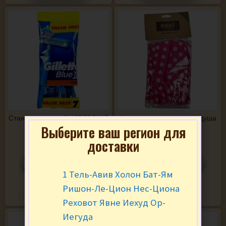
Станки мужские GILLETTE BLIUE
Хлопковая шапочка для душа
כובע רחצה...
7 шт. סכין גילוח...
Выберите ваш регион для
₪
18.90
за уп.
₪
15.90
за шт.
доставки
-
+
-
+
1 Тель-Авив Холон Бат-Ям
Ришон-Ле-Цион Нес-Циона
В КОРЗИНУ
В КОРЗИНУ
Реховот Явне Иехуд Ор-
Иегуда