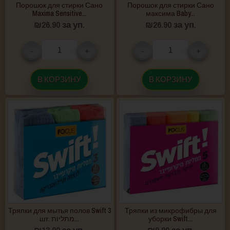
Порошок для стирки Сано
Порошок для стирки Сано
Maxima Sensitive...
максима Baby...
₪
26.90
за уп.
₪
26.90
за уп.
-
+
-
+
В КОРЗИНУ
В КОРЗИНУ
Тряпки для мытья полов Swift 3
Тряпки из микрофибры для
шт. מתליות...
уборки Swift...
₪
13.90
за уп.
₪
9.90
за уп.