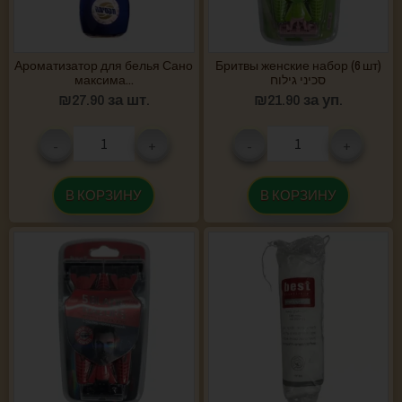
Ароматизатор для белья Сано
Бритвы женские набор (6 шт)
максима...
סכיני גילוח
₪
27.90
за шт.
₪
21.90
за уп.
-
+
-
+
В КОРЗИНУ
В КОРЗИНУ