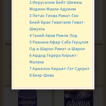
2 Иерусалим Бейт-Шемеш
Модиин Маале-Адумим
3 Петах-Тиква Рамат-Ган
Бней-Брак Гиватаим Гиват-
Шмуэль
4 Ганей-Авив Рамле Лод
5 Раанана Кфар-Саба Герцлия
Шапочка для душа כובע רחצה
Стаканы одноразовые пластик
לאמבטיה
для холодного...
Од-а-Шарон Рамат-а-Шарон
₪
10.90
за шт.
₪
7.90
за уп.
6 Ашдод Гедера Кирьят-
Малахи
-
+
-
+
7 Ашкелон Кирьят-Гат Сдерот
8 Беэр-Шева
В КОРЗИНУ
В КОРЗИНУ