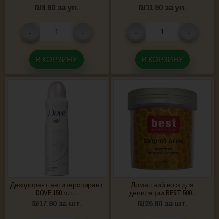
₪
9.90
за уп.
₪
11.90
за уп.
-
+
-
+
В КОРЗИНУ
В КОРЗИНУ
Дезодорант-антиперспирант
Домашний воск для
DOVE 150 мл....
депиляции BEST 500...
₪
17.90
за шт.
₪
26.90
за шт.