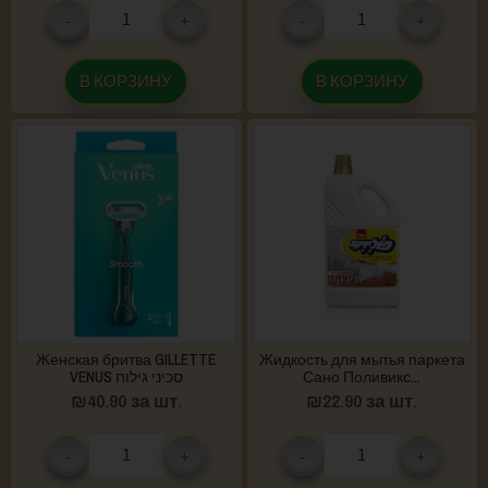
-
+
-
+
В КОРЗИНУ
В КОРЗИНУ
Женская бритва GILLETTE
Жидкость для мытья паркета
VENUS סכיני גילוח
Сано Поливикс...
₪
40.90
за шт.
₪
22.90
за шт.
-
+
-
+