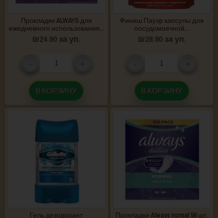
Прокладки ALWAYS для
Финиш Пауэр капсулы для
ежедневного использования...
посудомоечной...
₪
24.90
за уп.
₪
28.90
за уп.
-
+
-
+
В КОРЗИНУ
В КОРЗИНУ
Гель дезодорант
Прокладки Always normal 56 шт.