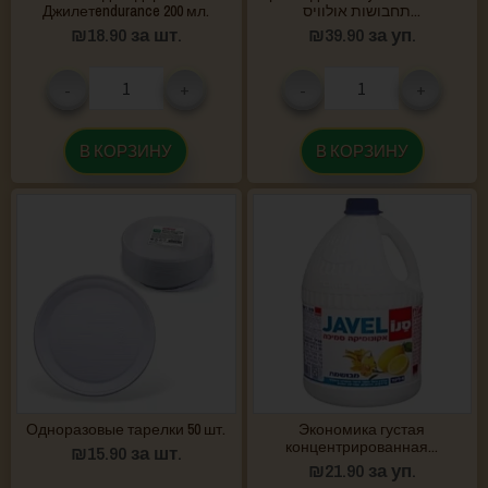
Джилетendurance 200 мл.
תחבושות אולוויס...
₪
18.90
за шт.
₪
39.90
за уп.
-
+
-
+
В КОРЗИНУ
В КОРЗИНУ
Одноразовые тарелки 50 шт.
Экономика густая
концентрированная...
₪
15.90
за шт.
₪
21.90
за уп.