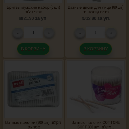
Бритвы мужские набор (6 шт)
Ватные диски для лица (80 шт)
פדים קוסמטיים
סכיני גילוח
₪
21.90
за уп.
₪
12.90
за уп.
-
+
-
+
В КОРЗИНУ
В КОРЗИНУ
Ватные палочки (300 шт) מקלוני
Ватные палочки COTTONE
SOFT 300 шт. מקלוני...
צמר גפן