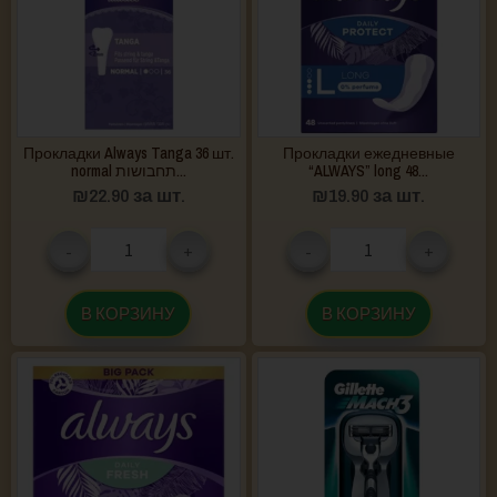
Прокладки Always Tanga 36 шт.
Прокладки ежедневные
normal תחבושות...
“ALWAYS” long 48...
₪
22.90
за шт.
₪
19.90
за шт.
-
+
-
+
В КОРЗИНУ
В КОРЗИНУ