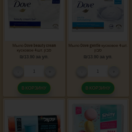
Мыло Dove beauty cream
Мыло Dove gentle кусковое 4 шт.
סבון
кусковое 4 шт. סבון
₪
13.90
за уп.
₪
13.90
за уп.
-
+
-
+
В КОРЗИНУ
В КОРЗИНУ