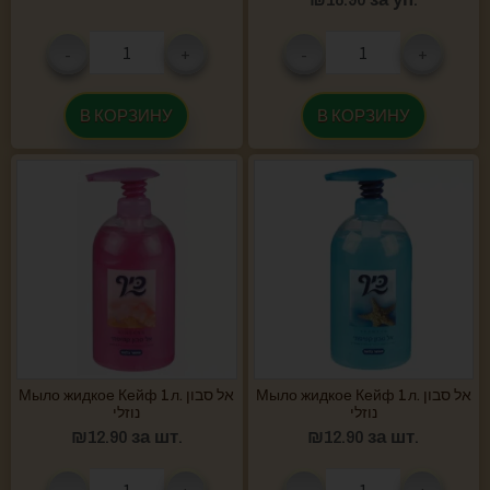
-
+
-
+
В КОРЗИНУ
В КОРЗИНУ
Мыло жидкое Кейф 1 л. אל סבון
Мыло жидкое Кейф 1 л. אל סבון
נוזלי
נוזלי
₪
12.90
за шт.
₪
12.90
за шт.