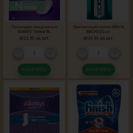
Прокладки ежедневные
Бритвенный станок Gillette
“ALWAYS” normal 56...
MACH3 1/1 шт.
₪
21.90
за шт.
₪
34.90
за шт.
-
+
-
+
В КОРЗИНУ
В КОРЗИНУ