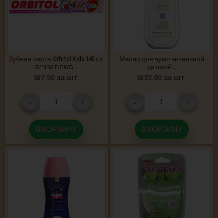
Зубная паста Orbitol Kids 145 гр.
Масло для чувствительной
משחת שיניים...
детской...
₪
7.90
за шт.
₪
22.90
за шт.
-
+
-
+
В КОРЗИНУ
В КОРЗИНУ