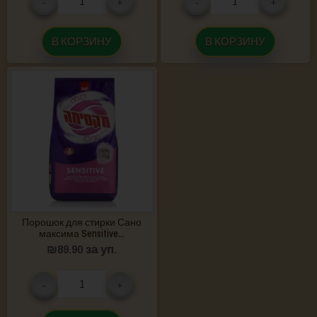
-
+
-
+
В КОРЗИНУ
В КОРЗИНУ
Порошок для стирки Сано
максима Sensitive...
₪
89.90
за уп.
-
+