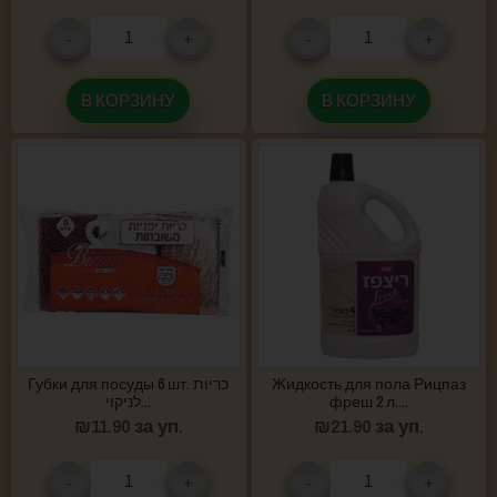
-
+
-
+
В КОРЗИНУ
В КОРЗИНУ
Губки для посуды 6 шт. כריות
Жидкость для пола Рицпаз
לניקוי...
фреш 2 л....
₪
11.90
за уп.
₪
21.90
за уп.
-
+
-
+