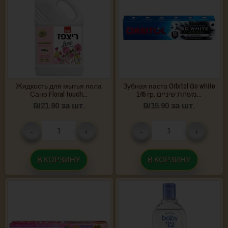
Жидкость для мытья пола
Зубная паста Orbitol Go white
Сано Floral touch...
145 гр. משחת שיניים...
₪
21.90
за шт.
₪
15.90
за шт.
-
+
-
+
В КОРЗИНУ
В КОРЗИНУ