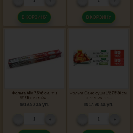
-
+
-
+
В КОРЗИНУ
В КОРЗИНУ
Фольга Alfa 7.5*45 см. נייר
Фольга Сано суши 1*2 7.5*30 см.
נייר אלומיניום...
אלומיניום 7.5*45...
₪
19.90
за уп.
₪
17.90
за уп.
-
+
-
+