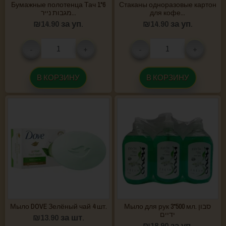
Бумажные полотенца Тач 1*6
Стаканы одноразовые картон
מגבות נייר...
для кофе...
₪
14.90
за уп.
₪
14.90
за уп.
-
+
-
+
В КОРЗИНУ
В КОРЗИНУ
Мыло DOVE Зелёный чай 4 шт.
Мыло для рук 3*500 мл. סבון
ידיים
₪
13.90
за шт.
₪
18.90
за уп.