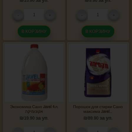
-
+
-
+
В КОРЗИНУ
В КОРЗИНУ
Экономика Сано Javel 4 л.
Порошок для стирки Сано
אקונומיקה
максима Javel...
₪
19.90
за уп.
₪
89.90
за уп.