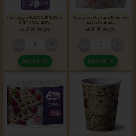
Прокладки ALWAYS Ultra 24 шт.
Туалетная бумага 32 рулона
תחבושות אולוויס...
двухслойная...
₪
16.90
за уп.
₪
39.90
за уп.
-
+
-
+
В КОРЗИНУ
В КОРЗИНУ