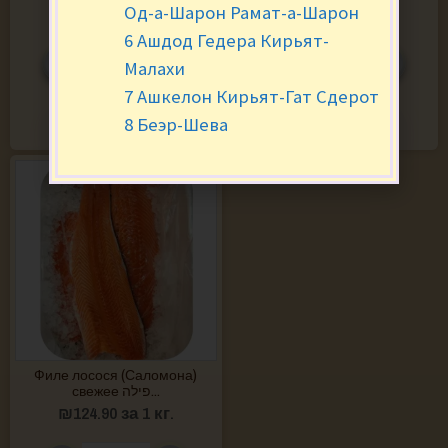
Од-а-Шарон Рамат-а-Шарон
₪
69.90
за 1 кг.
₪
74.90
за 1 кг.
6 Ашдод Гедера Кирьят-
-
+
-
+
Малахи
7 Ашкелон Кирьят-Гат Сдерот
В КОРЗИНУ
В КОРЗИНУ
8 Беэр-Шева
Филе лосося (Саломона)
свежее פילה...
₪
124.90
за 1 кг.