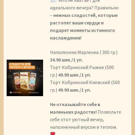
. Чего не хватает для
идеального вечера? Правильно
–
нежных сладостей, которые
растопят ваше сердце и
подарят моменты истинного
наслаждения!
Наполеонки Марленка ( 300 гр.)
34.90 шек./1 уп.
Торт Кобринский Рыжик (500
гр.)
49.90 шек./1 уп.
Торт Кобринский Киевский (500
гр.)
49.90 шек./1 уп.
Не отказывайте себе в
маленьких радостях!
Позвольте
себе этот уютный вечер,
наполненный вкусом и теплом.