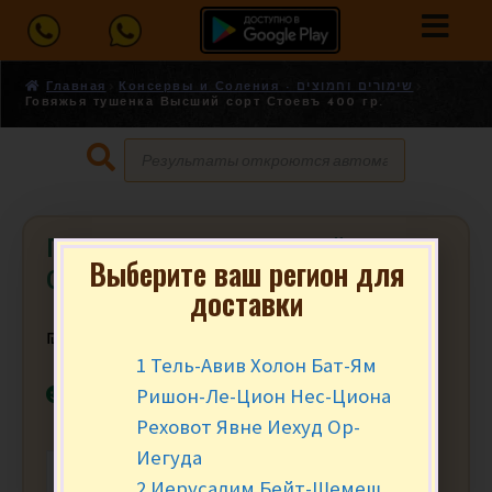
Главная
Консервы и Соления - שימורים וחמוצים
Говяжья тушенка Высший сорт Стоевъ 400 гр.
Говяжья тушенка Высший сорт
Выберите ваш регион для
Стоевъ 400 гр.
доставки
₪
25.90
за шт.
1 Тель-Авив Холон Бат-Ям
В наличии
Ришон-Ле-Цион Нес-Циона
Реховот Явне Иехуд Ор-
Иегуда
-
+
В КОРЗИНУ
2 Иерусалим Бейт-Шемеш