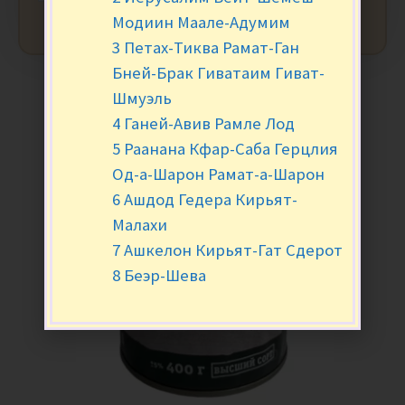
Модиин Маале-Адумим
3 Петах-Тиква Рамат-Ган
Бней-Брак Гиватаим Гиват-
Шмуэль
4 Ганей-Авив Рамле Лод
5 Раанана Кфар-Саба Герцлия
Од-а-Шарон Рамат-а-Шарон
6 Ашдод Гедера Кирьят-
Малахи
7 Ашкелон Кирьят-Гат Сдерот
8 Беэр-Шева