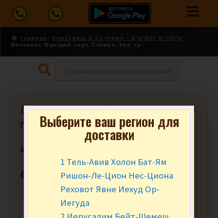
Главная
Консервы и Соления - שימורים וחמוצים
Ветчинка Высший сорт Стоевъ 300 гр.
Ветчинка Высший сорт Стоевъ 300
Выберите ваш регион для
гр.
доставки
₪
14.90
за шт.
1 Тель-Авив Холон Бат-Ям
В наличии
Ришон-Ле-Цион Нес-Циона
Реховот Явне Иехуд Ор-
Иегуда
-
+
В КОРЗИНУ
2 Иерусалим Бейт-Шемеш