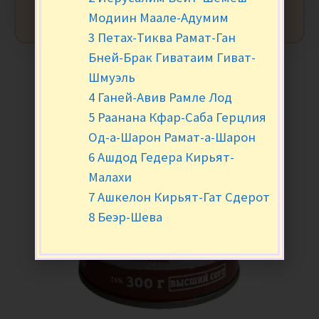
Модиин Маале-Адумим
3 Петах-Тиква Рамат-Ган
Бней-Брак Гиватаим Гиват-
Шмуэль
4 Ганей-Авив Рамле Лод
5 Раанана Кфар-Саба Герцлия
Од-а-Шарон Рамат-а-Шарон
6 Ашдод Гедера Кирьят-
Малахи
7 Ашкелон Кирьят-Гат Сдерот
8 Беэр-Шева