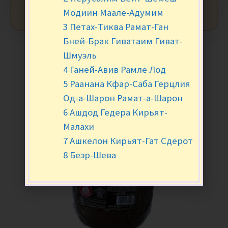
Модиин Маале-Адумим
3 Петах-Тиква Рамат-Ган
Бней-Брак Гиватаим Гиват-
Шмуэль
4 Ганей-Авив Рамле Лод
5 Раанана Кфар-Саба Герцлия
Од-а-Шарон Рамат-а-Шарон
6 Ашдод Гедера Кирьят-
Малахи
7 Ашкелон Кирьят-Гат Сдерот
8 Беэр-Шева