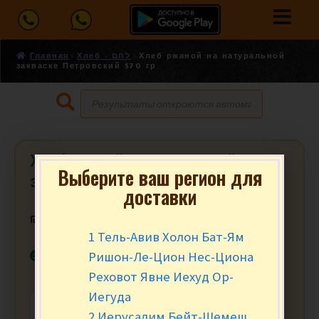
Главная
Хлеб - לחם
Хлеб ржаной на натуральной
закваске Петровский 570 гр.
Хлеб ржаной на натуральной
Выберите ваш регион для
закваске Петровский 570 гр.
доставки
₪
19.90
за шт.
1 Тель-Авив Холон Бат-Ям
В наличии
Ришон-Ле-Цион Нес-Циона
Реховот Явне Иехуд Ор-
Иегуда
-
+
В КОРЗИНУ
2 Иерусалим Бейт-Шемеш