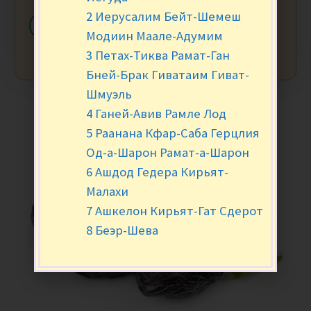
2 Иерусалим Бейт-Шемеш
-
+
В КОРЗИНУ
Модиин Маале-Адумим
3 Петах-Тиква Рамат-Ган
Бней-Брак Гиватаим Гиват-
Шмуэль
4 Ганей-Авив Рамле Лод
5 Раанана Кфар-Саба Герцлия
Од-а-Шарон Рамат-а-Шарон
6 Ашдод Гедера Кирьят-
Малахи
7 Ашкелон Кирьят-Гат Сдерот
8 Беэр-Шева