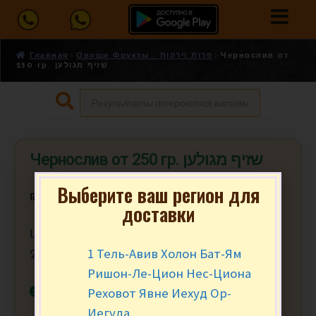
Главная
Овощи Фрукты - פרות וירקות
Чернослив от
250 гр. שזיף מגולען
Чернослив от 250 гр. שזיף מגולען
Выберите ваш регион для
₪
6.50
за 100 гр.
доставки
Цена за 100 гр. Минимальный заказ от
1 Тель-Авив Холон Бат-Ям
250 гр. (2.5)
Ришон-Ле-Цион Нес-Циона
В наличии
Реховот Явне Иехуд Ор-
Иегуда