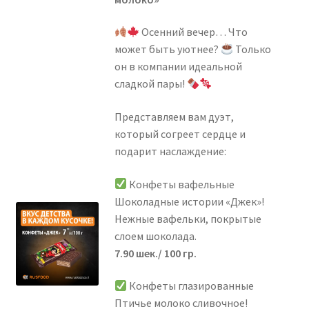
Всё для суши — בשביל סושי
Осенний вечер… Что
может быть уютнее?
Только
Выпечка — מאפים
он в компании идеальной
сладкой пары!
Деликатесы к пиву — מעדנים לבירה
Представляем вам дуэт,
Диетические продукты — מוצרי בריאות
который согреет сердце и
подарит наслаждение:
Замороженные продукты — קפואים
Конфеты вафельные
Колбасы — נקניקים
Шоколадные истории «Джек»!
Нежные вафельки, покрытые
слоем шоколада.
Консервы и Соления — שימורים וחמוצים
7.90 шек./ 100 гр.
Корма и товары для животных — מזון לבעלי חיים
Конфеты глазированные
Птичье молоко сливочное!