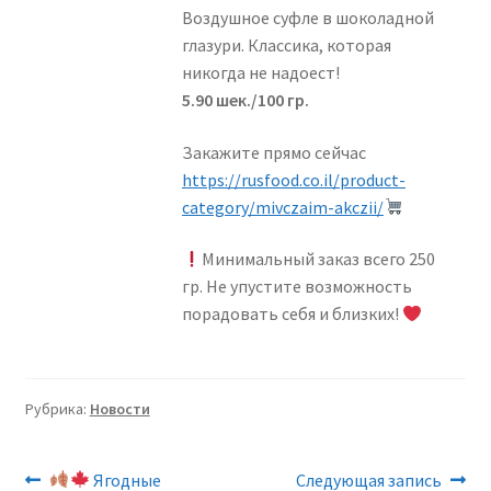
Крупы / Мучные изделия / Каши — גריסים/דייסות/מוצרי
Воздушное суфле в шоколадной
קמח
глазури. Классика, которая
никогда не надоест!
Мивцаим, Акции — מבצעים
5.90 шек./100 гр.
Молочные продукты — מצרי חלב
Закажите прямо сейчас
https://rusfood.co.il/product-
Свежая рыба — דג טרי
category/mivczaim-akczii/
Минимальный заказ всего 250
Свежее мясо — בשר טרי
гр. Не упустите возможность
порадовать себя и близких!
На огне — על האש
Овощи Фрукты — פרות וירקות
Рубрика:
Новости
Растительные масла / майонез / приправы —
שמן/מיונז/תבלינים
Навигация
Предыдущая
Следующая
Ягодные
Следующая запись