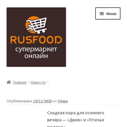
Перейти
Перейти
Меню
к
к
навигации
содержимому
Алкоголь — אלכהול
Главная
Новости
Бытовая химия | Товары для дома — חומרי ניקוי/ לבית
Опубликовано
19/11/2025
от
Лёша
Варенье/Компоты/Мед — ריבות/לפתנים/דבש
Сладкая пара для осеннего
Вода Напитки — משקאות קלים
вечера — «Джек» и «Птичье
молоко»