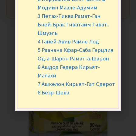
Модиин Маале-Адумим
3 Петах-Тиква Рамат-Ган
Бней-Брак Гиватаим Гиват-
Шмуэль
4 Ганей-Авив Рамле Лод
5 Раанана Кфар-Саба Герцлия
Од-а-Шарон Рамат-а-Шарон
6 Ашдод Гедера Кирьят-
Малахи
7 Ашкелон Кирьят-Гат Сдерот
8 Беэр-Шева