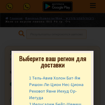
Главная
Варенье/Компоты/Мед - ריבות/לפתנים/דבש
Желе со вкусом лимона IRIS 90 гр. גילי
Желе со вкусом лимона IRIS 90 гр.
Выберите ваш регион для
גילי
доставки
₪
5.90
за уп.
1 Тель-Авив Холон Бат-Ям
В наличии
Ришон-Ле-Цион Нес-Циона
Реховот Явне Иехуд Ор-
Иегуда
-
+
В КОРЗИНУ
2 Иерусалим Бейт-Шемеш