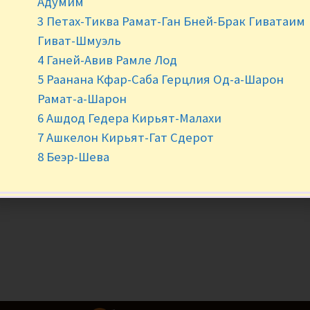
Адумим
3 Петах-Тиква Рамат-Ган Бней-Брак Гиватаим
-
+
Гиват-Шмуэль
4 Ганей-Авив Рамле Лод
5 Раанана Кфар-Саба Герцлия Од-а-Шарон
Рамат-а-Шарон
6 Ашдод Гедера Кирьят-Малахи
7 Ашкелон Кирьят-Гат Сдерот
8 Беэр-Шева