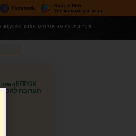
Google Play
|
Facebook
Установить магазин
вкусом киви ВПРОК 40 гр. תערובת
 киви ВПРОК
.