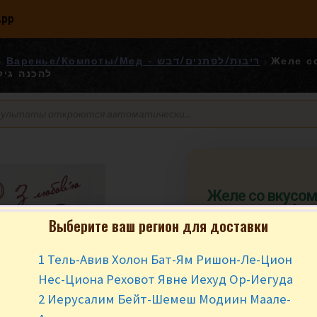
App
Желе со 
Варенье/Компоты/Мед - ריבות/לפתנים/דבש
להכנה גיל
Желе со вкусом
40 гр. תערובת להכנה גילי בטעם
Выберите ваш регион для доставки
קיווי
1 Тель-Авив Холон Бат-Ям Ришон-Ле-Цион
₪
4.90
за уп
Нес-Циона Реховот Явне Иехуд Ор-Иегуда
В наличии
2 Иерусалим Бейт-Шемеш Модиин Маале-