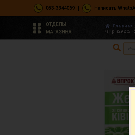
|
053-3344069
Написать Whats
ОТДЕЛЫ
Главная
МАГАЗИНА
י בטעם קיווי