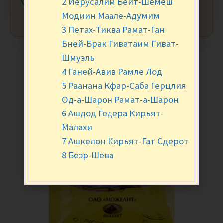
2 Иерусалим Бейт-Шемеш
Модиин Маале-Адумим
3 Петах-Тиква Рамат-Ган
Бней-Брак Гиватаим Гиват-
Шмуэль
4 Ганей-Авив Рамле Лод
5 Раанана Кфар-Саба Герцлия
Од-а-Шарон Рамат-а-Шарон
6 Ашдод Гедера Кирьят-
Малахи
7 Ашкелон Кирьят-Гат Сдерот
8 Беэр-Шева