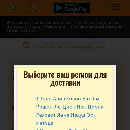
Главная
Растительные масла / майонез / приправы -
שמן/מיונז/תבלינים
Желатин быстрорастворимый Можелит
50 гр. ג’לטין בקר
Желатин быстрорастворимый
Выберите ваш регион для
Можелит 50 гр. ג’לטין בקר
доставки
₪
17.90
за шт.
1 Тель-Авив Холон Бат-Ям
Ришон-Ле-Цион Нес-Циона
В наличии
Реховот Явне Иехуд Ор-
Иегуда
-
+
В КОРЗИНУ