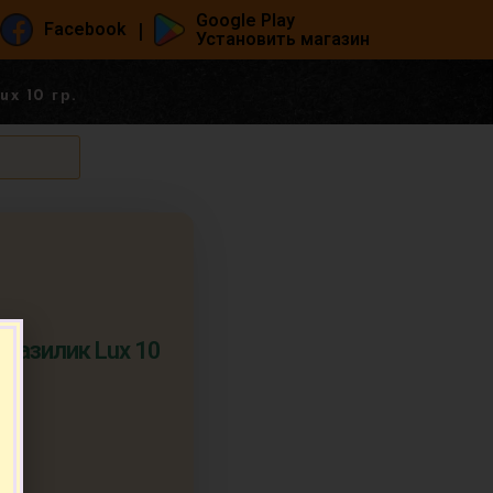
Google Play
|
Facebook
Установить магазин
x 10 гр.
 Базилик Lux 10
.