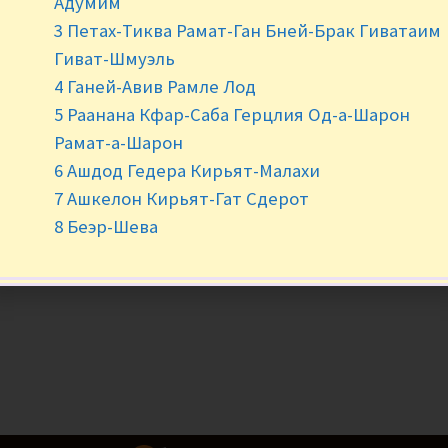
Адумим
3 Петах-Тиква Рамат-Ган Бней-Брак Гиватаим
Гиват-Шмуэль
4 Ганей-Авив Рамле Лод
5 Раанана Кфар-Саба Герцлия Од-а-Шарон
Рамат-а-Шарон
6 Ашдод Гедера Кирьят-Малахи
7 Ашкелон Кирьят-Гат Сдерот
8 Беэр-Шева