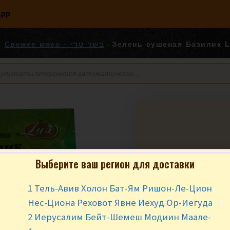
App
Свежее мясо - בשר טרי
Зелень сушеная Базилик Lu
Выберите ваш регион для доставки
Зелень сушеная
гр.
1 Тель-Авив Холон Бат-Ям Ришон-Ле-Цион
₪
4.90
за шт
Нес-Циона Реховот Явне Иехуд Ор-Иегуда
2 Иерусалим Бейт-Шемеш Модиин Маале-
Нет в наличии