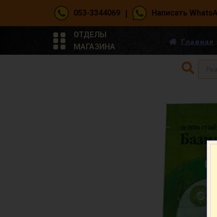
|
053-3344069
Написать Whats
ОТДЕЛЫ
Главная
МАГАЗИНА