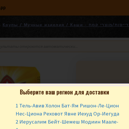
App
Крупы / Мучные изделия / Каши - רי קמח
Ячневая крупа Ц
Выберите ваш регион для доставки
₪
15.90
за у
1 Тель-Авив Холон Бат-Ям Ришон-Ле-Цион
Нес-Циона Реховот Явне Иехуд Ор-Иегуда
В наличии
2 Иерусалим Бейт-Шемеш Модиин Маале-