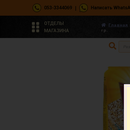
|
053-3344069
Написать Whats
ОТДЕЛЫ
Главная
МАГАЗИНА
гр.