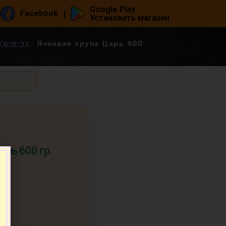
Google Play
|
Facebook
Установить магазин
גריסים/דייסות/מוצ
Ячневая крупа Царь 600
арь 600 гр.
п.