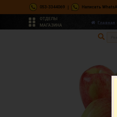
|
053-3344069
Написать Whats
ОТДЕЛЫ
Главная
МАГАЗИНА