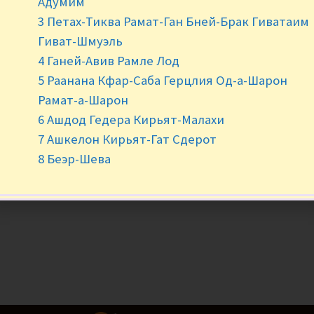
Адумим
3 Петах-Тиква Рамат-Ган Бней-Брак Гиватаим
Гиват-Шмуэль
4 Ганей-Авив Рамле Лод
5 Раанана Кфар-Саба Герцлия Од-а-Шарон
Рамат-а-Шарон
6 Ашдод Гедера Кирьят-Малахи
7 Ашкелон Кирьят-Гат Сдерот
8 Беэр-Шева