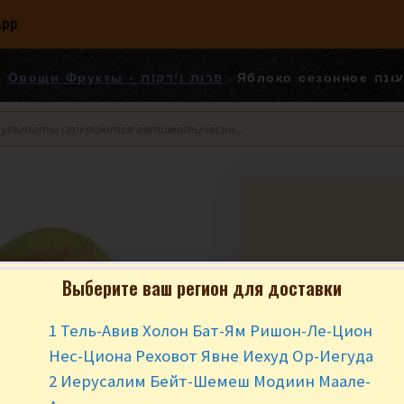
App
Яблоко с
Овощи Фрукты - פרות וירקות
Выберите ваш регион для доставки
1 Тель-Авив Холон Бат-Ям Ришон-Ле-Цион
₪
10.90
за кг
Нес-Циона Реховот Явне Иехуд Ор-Иегуда
2 Иерусалим Бейт-Шемеш Модиин Маале-
Нет в наличии