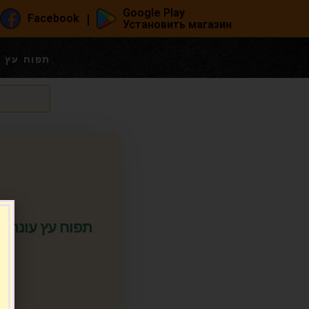
Google Play
|
Facebook
Установить магазин
езонное תפוח עץ עונה
Яблоко сезонное תפוח עץ עונה
.