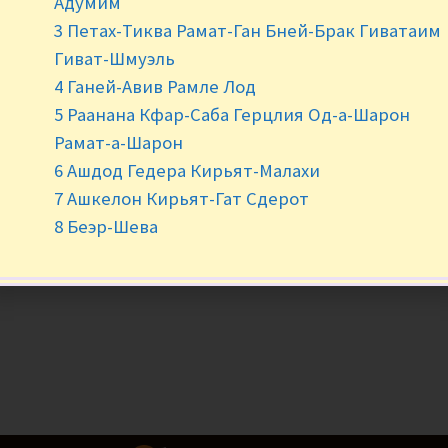
Адумим
3 Петах-Тиква Рамат-Ган Бней-Брак Гиватаим
Нет в наличии
Гиват-Шмуэль
4 Ганей-Авив Рамле Лод
5 Раанана Кфар-Саба Герцлия Од-а-Шарон
Рамат-а-Шарон
6 Ашдод Гедера Кирьят-Малахи
7 Ашкелон Кирьят-Гат Сдерот
8 Беэр-Шева