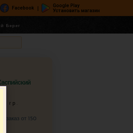
Google Play
|
Facebook
Установить магазин
ий Берег
Каспийский
00 гр.
ин заказ от 150