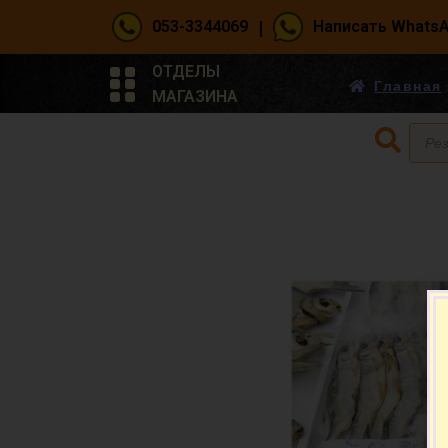
|
053-3344069
Написать Whats
ОТДЕЛЫ
Главная
МАГАЗИНА