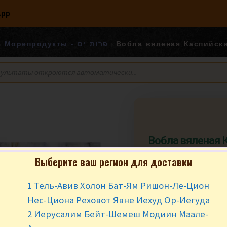
App
Морепродукты - פרות ים
Вобла вяленая Каспийск
Вобла вяленая 
Берег
Выберите ваш регион для доставки
₪
10.90
за 1
1 Тель-Авив Холон Бат-Ям Ришон-Ле-Цион
Нес-Циона Реховот Явне Иехуд Ор-Иегуда
Цена за 100 гр. М
2 Иерусалим Бейт-Шемеш Модиин Маале-
гр.