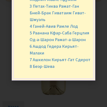
3 Петах-Тиква Рамат-Ган
Бней-Брак Гиватаим Гиват-
Шмуэль
4 Ганей-Авив Рамле Лод
5 Раанана Кфар-Саба Герцлия
Од-а-Шарон Рамат-а-Шарон
6 Ашдод Гедера Кирьят-
Малахи
7 Ашкелон Кирьят-Гат Сдерот
8 Беэр-Шева
Назад