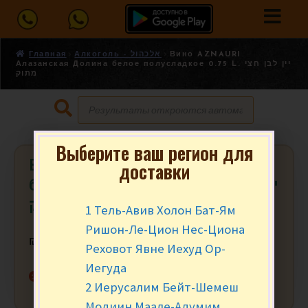
Главная
Алкоголь - אלכהול
Вино AZNAURI
Алазанская Долина белое полусладкое 0.75 L. יין לבן חצי
מתוק
Выберите ваш регион для
Вино AZNAURI Алазанская Долина
доставки
белое полусладкое 0.75 L. יין לבן חצי
מתוק
1 Тель-Авив Холон Бат-Ям
Ришон-Ле-Цион Нес-Циона
₪
32.90
за шт.
Реховот Явне Иехуд Ор-
Иегуда
Нет в наличии
2 Иерусалим Бейт-Шемеш
Модиин Маале-Адумим