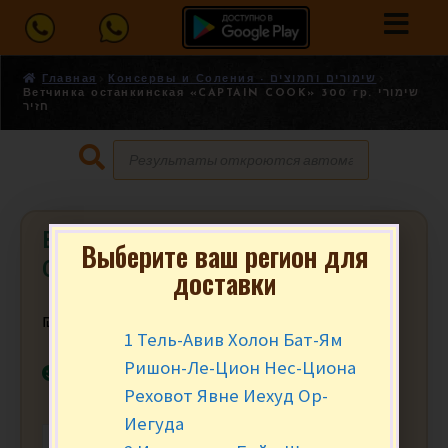
Главная
Консервы и Соления - שימורים וחמוצים
Ветчинка останкинская «CAPTAIN COOK» 300 гр. שימורי
חזיר
Ветчинка останкинская «CAPTAIN
Выберите ваш регион для
COOK» 300 гр. שימורי חזיר
доставки
₪
12.90
за шт.
1 Тель-Авив Холон Бат-Ям
Ришон-Ле-Цион Нес-Циона
В наличии
Реховот Явне Иехуд Ор-
Иегуда
-
+
В КОРЗИНУ