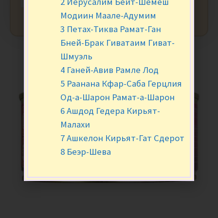
2 Иерусалим Бейт-Шемеш
Модиин Маале-Адумим
3 Петах-Тиква Рамат-Ган
Бней-Брак Гиватаим Гиват-
Шмуэль
4 Ганей-Авив Рамле Лод
5 Раанана Кфар-Саба Герцлия
Од-а-Шарон Рамат-а-Шарон
6 Ашдод Гедера Кирьят-
Малахи
7 Ашкелон Кирьят-Гат Сдерот
8 Беэр-Шева