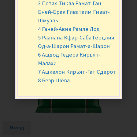
3 Петах-Тиква Рамат-Ган
Бней-Брак Гиватаим Гиват-
Шмуэль
4 Ганей-Авив Рамле Лод
5 Раанана Кфар-Саба Герцлия
Од-а-Шарон Рамат-а-Шарон
6 Ашдод Гедера Кирьят-
Малахи
7 Ашкелон Кирьят-Гат Сдерот
8 Беэр-Шева
Назад