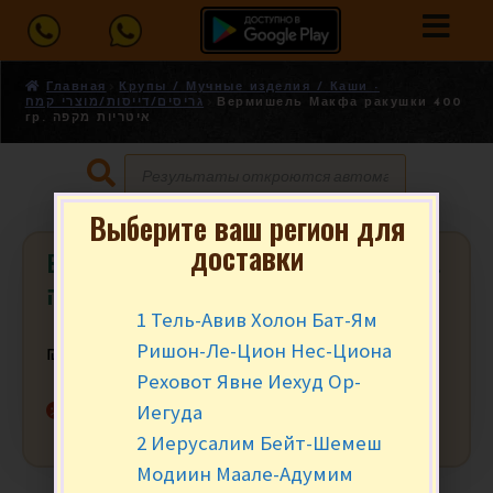
Главная
Крупы / Мучные изделия / Каши -
גריסים/דייסות/מוצרי קמח
Вермишель Макфа ракушки 400
гр. איטריות מקפה
Выберите ваш регион для
доставки
Вермишель Макфа ракушки 400 гр.
איטריות מקפה
1 Тель-Авив Холон Бат-Ям
Ришон-Ле-Цион Нес-Циона
₪
8.90
за уп.
Реховот Явне Иехуд Ор-
Нет в наличии
Иегуда
2 Иерусалим Бейт-Шемеш
Модиин Маале-Адумим