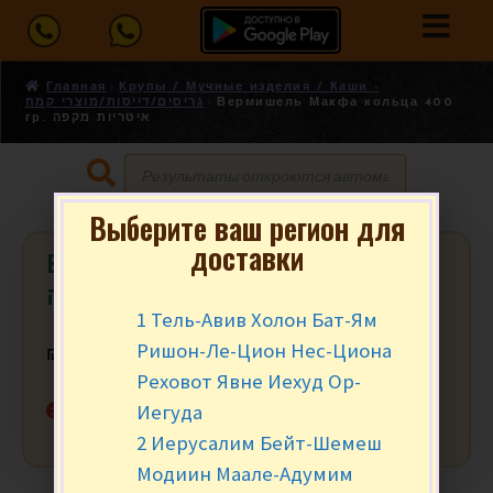
Главная
Крупы / Мучные изделия / Каши -
גריסים/דייסות/מוצרי קמח
Вермишель Макфа кольца 400
гр. איטריות מקפה
Выберите ваш регион для
доставки
Вермишель Макфа кольца 400 гр.
איטריות מקפה
1 Тель-Авив Холон Бат-Ям
Ришон-Ле-Цион Нес-Циона
₪
8.90
за уп.
Реховот Явне Иехуд Ор-
Нет в наличии
Иегуда
2 Иерусалим Бейт-Шемеш
Модиин Маале-Адумим