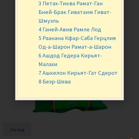
3 Петах-Тиква Рамат-Ган
Бней-Брак Гиватаим Гиват-
Шмуэль
4 Ганей-Авив Рамле Лод
5 Раанана Кфар-Саба Герцлия
Од-а-Шарон Рамат-а-Шарон
6 Ашдод Гедера Кирьят-
Малахи
7 Ашкелон Кирьят-Гат Сдерот
8 Беэр-Шева
Назад