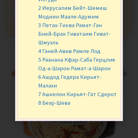
2 Иерусалим Бейт-Шемеш
-
+
В КОРЗИНУ
Модиин Маале-Адумим
3 Петах-Тиква Рамат-Ган
Бней-Брак Гиватаим Гиват-
Шмуэль
4 Ганей-Авив Рамле Лод
5 Раанана Кфар-Саба Герцлия
Од-а-Шарон Рамат-а-Шарон
6 Ашдод Гедера Кирьят-
Малахи
7 Ашкелон Кирьят-Гат Сдерот
8 Беэр-Шева