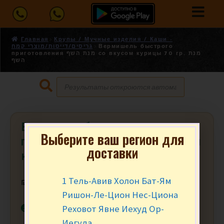
Главная
Крупы / Мучные изделия / Каши -
גריסים/דייסות/מוצרי קמח
Вермишель быстрого
приготовления מנת השף со вкусом курицы 70 гр. מנת
השף
Вермишель быстрого
Выберите ваш регион для
приготовления מנת השף со вкусом
доставки
курицы 70 гр. מנת השף
1 Тель-Авив Холон Бат-Ям
₪
7.90
Ришон-Ле-Цион Нес-Циона
В наличии
Реховот Явне Иехуд Ор-
Иегуда