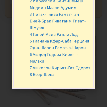
2 Иерусалим Бейт-Шемеш
Модиин Маале-Адумим
3 Петах-Тиква Рамат-Ган
Бней-Брак Гиватаим Гиват-
Шмуэль
4 Ганей-Авив Рамле Лод
5 Раанана Кфар-Саба Герцлия
Од-а-Шарон Рамат-а-Шарон
6 Ашдод Гедера Кирьят-
Малахи
7 Ашкелон Кирьят-Гат Сдерот
8 Беэр-Шева