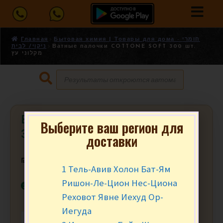
Главная
Бытовая химия | Товары для дома - חומרי
ניקוי/ לבית
Ватные палочки COTTONE SOFT 300 шт.
מקלוני עץ
Ватные палочки COTTONE SOFT
Выберите ваш регион для
300 шт. מקלוני עץ
доставки
₪
11.90
за уп.
1 Тель-Авив Холон Бат-Ям
Ришон-Ле-Цион Нес-Циона
В наличии
Реховот Явне Иехуд Ор-
Иегуда
-
+
В КОРЗИНУ