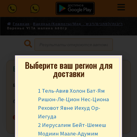
Главная
Варенье/Компоты/Мед - ריבות/לפתנים/דבש
Варенье VITA малина 680гр
Выберите ваш регион для
Варенье VITA малина 680гр
доставки
₪
25.90
за шт.
1 Тель-Авив Холон Бат-Ям
Ришон-Ле-Цион Нес-Циона
680 гр.
Реховот Явне Иехуд Ор-
Иегуда
Нет в наличии
2 Иерусалим Бейт-Шемеш
Модиин Маале-Адумим