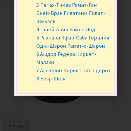
3 Петах-Тиква Рамат-Ган
Бней-Брак Гиватаим Гиват-
Шмуэль
4 Ганей-Авив Рамле Лод
5 Раанана Кфар-Саба Герцлия
Од-а-Шарон Рамат-а-Шарон
6 Ашдод Гедера Кирьят-
Малахи
7 Ашкелон Кирьят-Гат Сдерот
8 Беэр-Шева
Назад