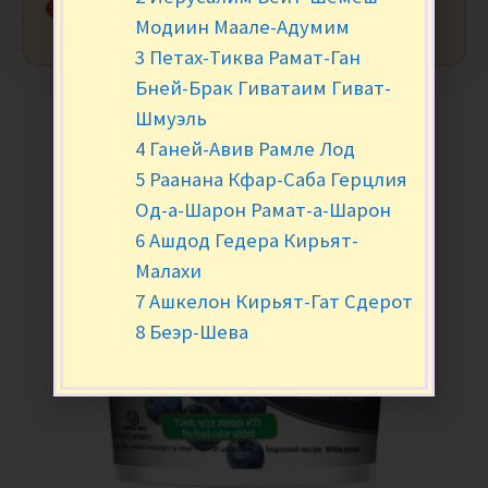
Нет в наличии
Модиин Маале-Адумим
3 Петах-Тиква Рамат-Ган
Бней-Брак Гиватаим Гиват-
Шмуэль
4 Ганей-Авив Рамле Лод
5 Раанана Кфар-Саба Герцлия
Од-а-Шарон Рамат-а-Шарон
6 Ашдод Гедера Кирьят-
Малахи
7 Ашкелон Кирьят-Гат Сдерот
8 Беэр-Шева