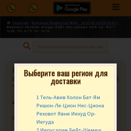
Главная
Варенье/Компоты/Мед - ריבות/לפתנים/דבש
Варенье лесные ягоды Лайт без сахара 600 гр. ריבת
פרות יער לייט בלי סוכר
Варенье лесные ягоды Лайт без
Выберите ваш регион для
доставки
сахара 600 гр. ריבת פרות יער לייט בלי
סוכר
1 Тель-Авив Холон Бат-Ям
₪
24.90
за шт.
Ришон-Ле-Цион Нес-Циона
Реховот Явне Иехуд Ор-
600 гр.
Иегуда
2 Иерусалим Бейт-Шемеш