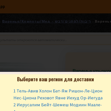
App
Варенье/Компоты/Мед - ריבות/לפתנים/דבש
Варень
Варенье крыжо
Империя джемов
Выберите ваш регион для доставки
₪
39.90
за ш
1 Тель-Авив Холон Бат-Ям Ришон-Ле-Цион
Нес-Циона Реховот Явне Иехуд Ор-Иегуда
В наличии
2 Иерусалим Бейт-Шемеш Модиин Маале-