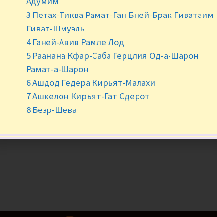
Адумим
3 Петах-Тиква Рамат-Ган Бней-Брак Гиватаим
-
+
Гиват-Шмуэль
4 Ганей-Авив Рамле Лод
5 Раанана Кфар-Саба Герцлия Од-а-Шарон
Рамат-а-Шарон
6 Ашдод Гедера Кирьят-Малахи
7 Ашкелон Кирьят-Гат Сдерот
8 Беэр-Шева