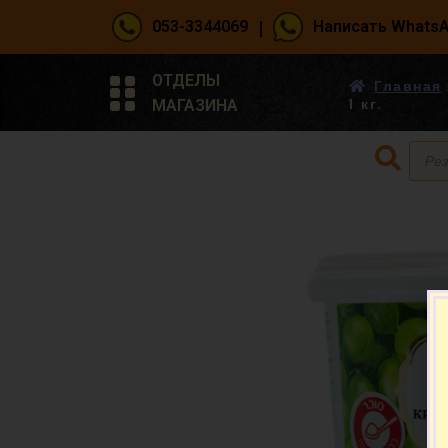
|
053-3344069
Написать Whats
ОТДЕЛЫ
Главная
МАГАЗИНА
1 кг.