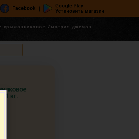
Google Play
|
Facebook
Установить магазин
е крыжовниковое Империя джемов
вниковое
 1 кг.
т.