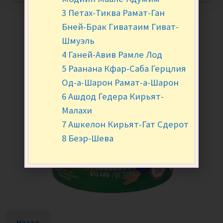
3 Петах-Тиква Рамат-Ган
Бней-Брак Гиватаим Гиват-
Шмуэль
4 Ганей-Авив Рамле Лод
5 Раанана Кфар-Саба Герцлия
Од-а-Шарон Рамат-а-Шарон
6 Ашдод Гедера Кирьят-
Малахи
7 Ашкелон Кирьят-Гат Сдерот
8 Беэр-Шева
Назад