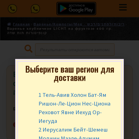
Главная
Варенье/Компоты/Мед - ריבות/לפתנים/דבש
Варенье клубничное LICHT на фруктозе 400 гр.
קונפיטורות תות שדה
Выберите ваш регион для
Варенье клубничное LICHT на
доставки
фруктозе 400 гр. קונפיטורות תות
שדה
1 Тель-Авив Холон Бат-Ям
Ришон-Ле-Цион Нес-Циона
₪
26.90
за шт.
Реховот Явне Иехуд Ор-
Иегуда
Нет в наличии
2 Иерусалим Бейт-Шемеш
Модиин Маале-Адумим