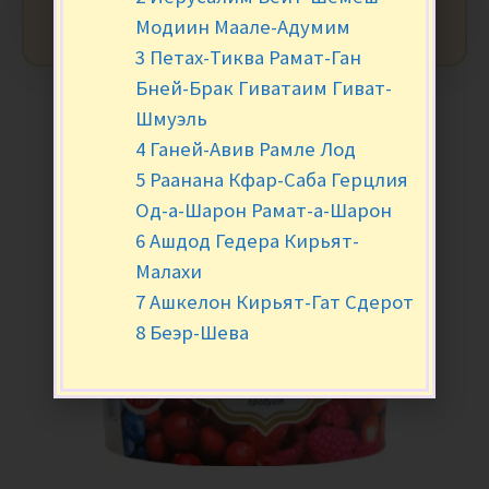
Модиин Маале-Адумим
3 Петах-Тиква Рамат-Ган
Бней-Брак Гиватаим Гиват-
Шмуэль
4 Ганей-Авив Рамле Лод
5 Раанана Кфар-Саба Герцлия
Од-а-Шарон Рамат-а-Шарон
6 Ашдод Гедера Кирьят-
Малахи
7 Ашкелон Кирьят-Гат Сдерот
8 Беэр-Шева