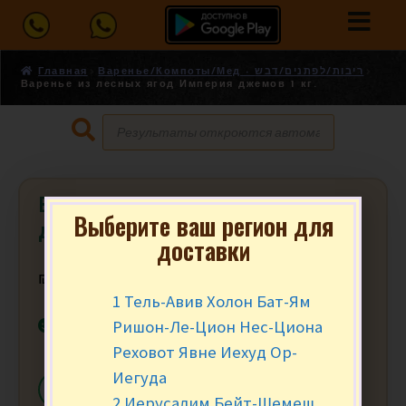
Главная
Варенье/Компоты/Мед - ריבות/לפתנים/דבש
Варенье из лесных ягод Империя джемов 1 кг.
Варенье из лесных ягод Империя
Выберите ваш регион для
джемов 1 кг.
доставки
₪
39.90
за шт.
1 Тель-Авив Холон Бат-Ям
В наличии
Ришон-Ле-Цион Нес-Циона
Реховот Явне Иехуд Ор-
Иегуда
-
+
В КОРЗИНУ
2 Иерусалим Бейт-Шемеш