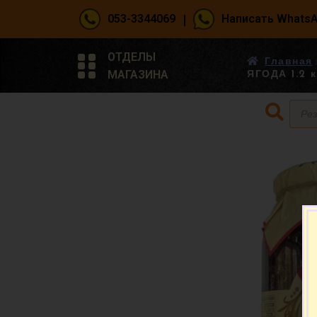
|
053-3344069
Написать Whats
ОТДЕЛЫ
Главная
МАГАЗИНА