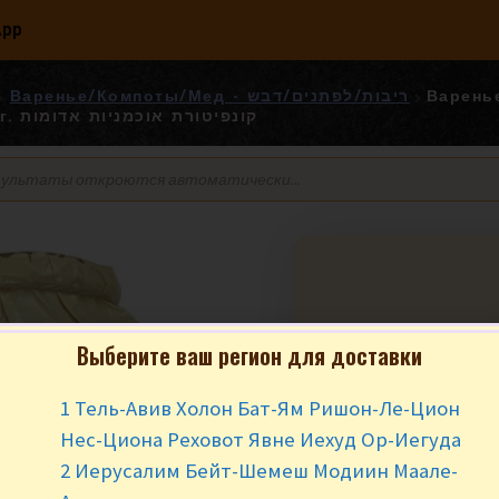
App
Варенье/Компоты/Мед - ריבות/לפתנים/דבש
Варень
ЯГОДА 1.2 кг. קונפיטורת אוכמניות אדומות
Выберите ваш регион для доставки
Варенье из кра
ЧУДО ЯГОДА 1.2 кг. ורת
1 Тель-Авив Холон Бат-Ям Ришон-Ле-Цион
אוכמניות אדומות
Нес-Циона Реховот Явне Иехуд Ор-Иегуда
₪
45.90
за ш
2 Иерусалим Бейт-Шемеш Модиин Маале-