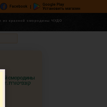
Google Play
|
Facebook
Установить магазин
е из красной смородины ЧУДО
сной смородины
קונפיט
т.