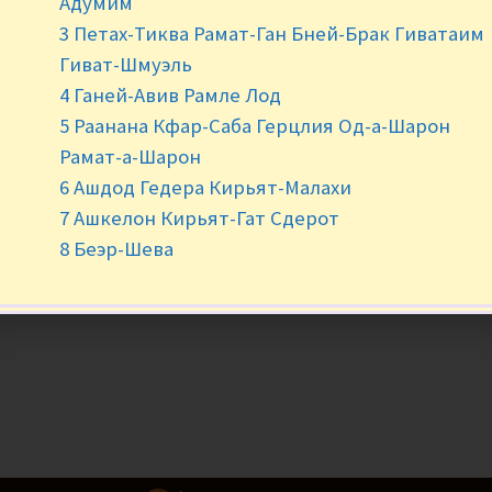
Адумим
Нет в наличии
3 Петах-Тиква Рамат-Ган Бней-Брак Гиватаим
Гиват-Шмуэль
4 Ганей-Авив Рамле Лод
5 Раанана Кфар-Саба Герцлия Од-а-Шарон
Рамат-а-Шарон
6 Ашдод Гедера Кирьят-Малахи
7 Ашкелон Кирьят-Гат Сдерот
8 Беэр-Шева