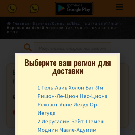
Главная
Варенье/Компоты/Мед - ריבות/לפתנים/דבש
Варенье из белой черешни Yan 500 гр. ריבת דובדבנים
לבנים
Выберите ваш регион для
доставки
Варенье из белой черешни Yan 500
гр. ריבת דובדבנים לבנים
1 Тель-Авив Холон Бат-Ям
Ришон-Ле-Цион Нес-Циона
₪
22.90
за шт.
Реховот Явне Иехуд Ор-
Нет в наличии
Иегуда
2 Иерусалим Бейт-Шемеш
Модиин Маале-Адумим