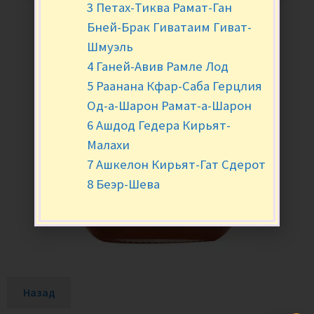
3 Петах-Тиква Рамат-Ган
Бней-Брак Гиватаим Гиват-
Шмуэль
4 Ганей-Авив Рамле Лод
5 Раанана Кфар-Саба Герцлия
Од-а-Шарон Рамат-а-Шарон
6 Ашдод Гедера Кирьят-
Малахи
7 Ашкелон Кирьят-Гат Сдерот
8 Беэр-Шева
Назад