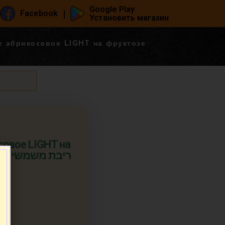
Google Play
|
Facebook
Установить магазин
е абрикоcoвое LIGHT на фруктозе
coвое LIGHT на
фруктозе 400 гр. ריבת משמשים
т.