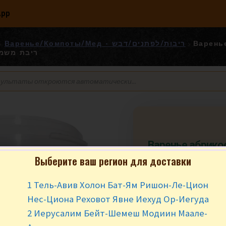
App
Варенье/Компоты/Мед - ריבות/לפתנים/דבש
Варень
р. ריבת משמשים
Варенье абрико
Выберите ваш регион для доставки
₪
26.90
за ш
1 Тель-Авив Холон Бат-Ям Ришон-Ле-Цион
Нес-Циона Реховот Явне Иехуд Ор-Иегуда
В наличии
2 Иерусалим Бейт-Шемеш Модиин Маале-