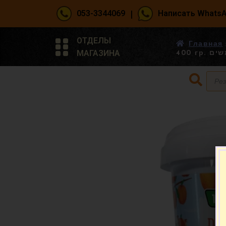
|
053-3344069
Написать Whats
ОТДЕЛЫ
Главная
МАГАЗИНА
400 г