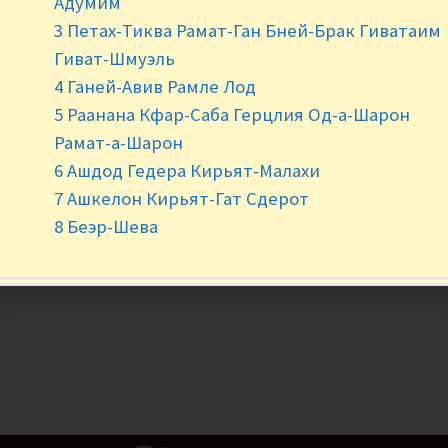
Адумим
3 Петах-Тиква Рамат-Ган Бней-Брак Гиватаим
-
+
Гиват-Шмуэль
4 Ганей-Авив Рамле Лод
5 Раанана Кфар-Саба Герцлия Од-а-Шарон
Рамат-а-Шарон
6 Ашдод Гедера Кирьят-Малахи
7 Ашкелон Кирьят-Гат Сдерот
8 Беэр-Шева