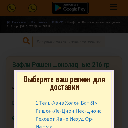
Главная
Выпечка - מאפים
Вафли Рошен шоколадные
216 гр וופל שוקולד רושן
Вафли Рошен шоколадные 216 гр
וופל שוקולד רושן
Выберите ваш регион для
доставки
₪
7.90
за уп.
1 Тель-Авив Холон Бат-Ям
Вес в упаковке ≈ 216 гр.
Ришон-Ле-Цион Нес-Циона
В наличии
Реховот Явне Иехуд Ор-
Иегуда