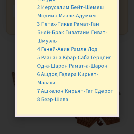
2 Иерусалим Бейт-Шемеш
-
+
В КОРЗИНУ
Модиин Маале-Адумим
3 Петах-Тиква Рамат-Ган
Бней-Брак Гиватаим Гиват-
Шмуэль
4 Ганей-Авив Рамле Лод
5 Раанана Кфар-Саба Герцлия
Од-а-Шарон Рамат-а-Шарон
6 Ашдод Гедера Кирьят-
Малахи
7 Ашкелон Кирьят-Гат Сдерот
8 Беэр-Шева