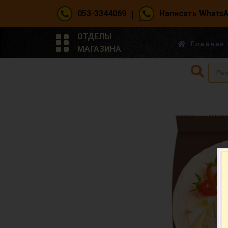
|
053-3344069
Написать Whats
ОТДЕЛЫ
Главная
МАГАЗИНА