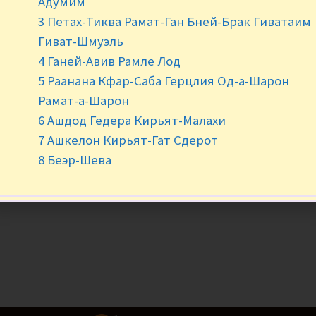
Адумим
3 Петах-Тиква Рамат-Ган Бней-Брак Гиватаим
Гиват-Шмуэль
4 Ганей-Авив Рамле Лод
5 Раанана Кфар-Саба Герцлия Од-а-Шарон
Рамат-а-Шарон
6 Ашдод Гедера Кирьят-Малахи
7 Ашкелон Кирьят-Гат Сдерот
8 Беэр-Шева