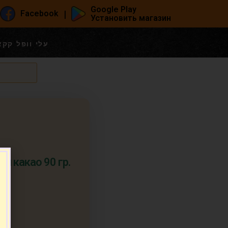
Google Play
|
Facebook
Установить магазин
льные коржи какао 90 гр. עלי וופל קקאו
и какао 90 гр.
.