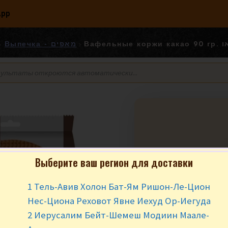
App
Вафе
Выпечка - מאפים
Выберите ваш регион для доставки
Вафельные корж
עלי וופל קקאו
1 Тель-Авив Холон Бат-Ям Ришон-Ле-Цион
₪
8.90
за уп
Нес-Циона Реховот Явне Иехуд Ор-Иегуда
2 Иерусалим Бейт-Шемеш Модиин Маале-
Нет в наличии