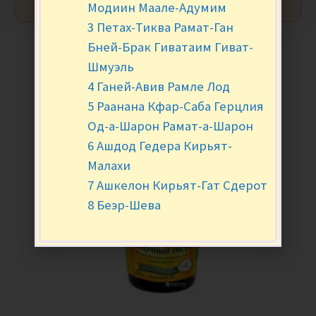
Модиин Маале-Адумим
3 Петах-Тиква Рамат-Ган
Бней-Брак Гиватаим Гиват-
Шмуэль
4 Ганей-Авив Рамле Лод
5 Раанана Кфар-Саба Герцлия
Од-а-Шарон Рамат-а-Шарон
6 Ашдод Гедера Кирьят-
Малахи
7 Ашкелон Кирьят-Гат Сдерот
8 Беэр-Шева