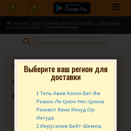
Главная
Растительные масла / майонез / приправы -
שמן/מיונז/תבלינים
Уксус яблочный
Уксус яблочный
Выберите ваш регион для
доставки
₪
12.90
за шт.
1 Тель-Авив Холон Бат-Ям
В наличии
Ришон-Ле-Цион Нес-Циона
Реховот Явне Иехуд Ор-
Иегуда
-
+
В КОРЗИНУ
2 Иерусалим Бейт-Шемеш