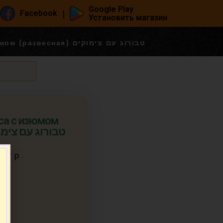
Google Play
|
Facebook
Установить магазин
Творожная масса с изюмом (развесная) טבורוג עם צימוקים
са с изюмом
сная) טבורוג עם צימוקים
0 гр.
2)