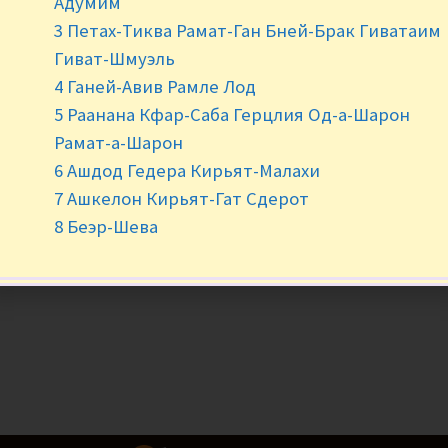
Адумим
3 Петах-Тиква Рамат-Ган Бней-Брак Гиватаим
-
+
Гиват-Шмуэль
4 Ганей-Авив Рамле Лод
5 Раанана Кфар-Саба Герцлия Од-а-Шарон
Рамат-а-Шарон
6 Ашдод Гедера Кирьят-Малахи
7 Ашкелон Кирьят-Гат Сдерот
8 Беэр-Шева