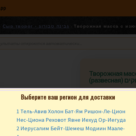
App
Сыр творог - גבינה טבורוג
Творожная мас
(разве
Выберите ваш регион для доставки
₪
4.50
за 10
1 Тель-Авив Холон Бат-Ям Ришон-Ле-Цион
Заказ от 200 гр. (
Нес-Циона Реховот Явне Иехуд Ор-Иегуда
В наличии
2 Иерусалим Бейт-Шемеш Модиин Маале-