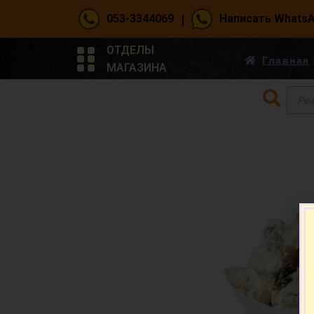
|
053-3344069
Написать Whats
ОТДЕЛЫ
Главная
МАГАЗИНА