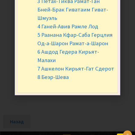
3 Петах-Тиква Рамат-Ган
Бней-Брак Гиватаим Гиват-
Шмуэль
4 Ганей-Авив Рамле Лод
5 Раанана Кфар-Саба Герцлия
Од-а-Шарон Рамат-а-Шарон
6 Ашдод Гедера Кирьят-
Малахи
7 Ашкелон Кирьят-Гат Сдерот
8 Беэр-Шева
Назад
0