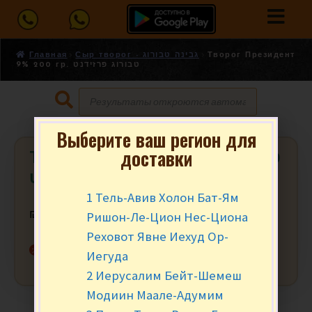
Главная
Сыр творог - גבינה טבורוג
Творог Президент
9% 200 гр. טבורוג פרזידנט
Выберите ваш регион для
доставки
Творог Президент 9% 200 гр. טבורוג
פרזידנט
1 Тель-Авив Холон Бат-Ям
Ришон-Ле-Цион Нес-Циона
₪
11.90
за уп.
Реховот Явне Иехуд Ор-
Нет в наличии
Иегуда
2 Иерусалим Бейт-Шемеш
Модиин Маале-Адумим