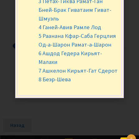
3 Петах-Тиква Рамат-Ган
Бней-Брак Гиватаим Гиват-
Шмуэль
4 Ганей-Авив Рамле Лод
5 Раанана Кфар-Саба Герцлия
Од-а-Шарон Рамат-а-Шарон
6 Ашдод Гедера Кирьят-
Малахи
7 Ашкелон Кирьят-Гат Сдерот
8 Беэр-Шева
Назад
0