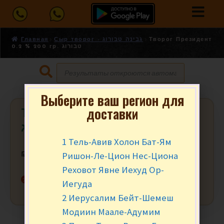
Главная
Сыр творог - גבינה טבורוג
Творог Президент
0.2 % 200 гр. טבורוג
Выберите ваш регион для
доставки
Творог Президент 0.2 % 200 гр.
טבורוג
1 Тель-Авив Холон Бат-Ям
Ришон-Ле-Цион Нес-Циона
₪
11.90
за уп.
Реховот Явне Иехуд Ор-
Нет в наличии
Иегуда
2 Иерусалим Бейт-Шемеш
Модиин Маале-Адумим