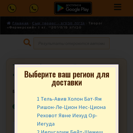
Главная
Сыр творог - גבינה טבורוג
Творог
«Фермерский» 1 кг. טבורוג פרמירסקיי
Творог «Фермерский» 1 кг. טבורוג
Выберите ваш регион для
פרמירסקיי
доставки
₪
39.90
за шт.
1 Тель-Авив Холон Бат-Ям
В наличии
Ришон-Ле-Цион Нес-Циона
Реховот Явне Иехуд Ор-
Иегуда
-
+
В КОРЗИНУ
2 Иерусалим Бейт-Шемеш