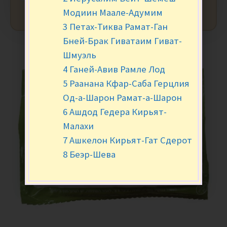
Модиин Маале-Адумим
3 Петах-Тиква Рамат-Ган
Бней-Брак Гиватаим Гиват-
Шмуэль
4 Ганей-Авив Рамле Лод
5 Раанана Кфар-Саба Герцлия
Од-а-Шарон Рамат-а-Шарон
6 Ашдод Гедера Кирьят-
Малахи
7 Ашкелон Кирьят-Гат Сдерот
8 Беэр-Шева