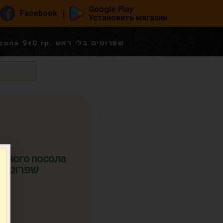
Google Play
|
Facebook
Установить магазин
Тушки кильки пряного посола 240 гр. שפרוטים בלי ראש
ряного посола
שפרוטים בלי
т.