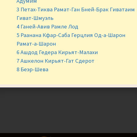
Адумим
3 Петах-Тиква Рамат-Ган Бней-Брак Гиватаим
Гиват-Шмуэль
4 Ганей-Авив Рамле Лод
5 Раанана Кфар-Саба Герцлия Од-а-Шарон
Рамат-а-Шарон
6 Ашдод Гедера Кирьят-Малахи
7 Ашкелон Кирьят-Гат Сдерот
8 Беэр-Шева