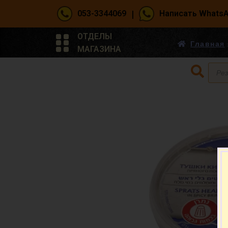
|
053-3344069
Написать Whats
ОТДЕЛЫ
Главная
МАГАЗИНА