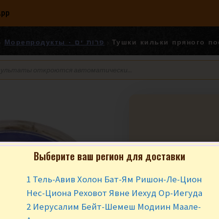
App
Морепродукты - פרות ים
Выберите ваш регион для доставки
Тушки кильки п
240 гр.  ראש
1 Тель-Авив Холон Бат-Ям Ришон-Ле-Цион
₪
15.90
за ш
Нес-Циона Реховот Явне Иехуд Ор-Иегуда
2 Иерусалим Бейт-Шемеш Модиин Маале-
Нет в наличии