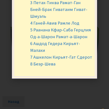
3 Петах-Тиква Рамат-Ган
Бней-Брак Гиватаим Гиват-
Шмуэль
4 Ганей-Авив Рамле Лод
5 Раанана Кфар-Саба Герцлия
Од-а-Шарон Рамат-а-Шарон
6 Ашдод Гедера Кирьят-
Малахи
7 Ашкелон Кирьят-Гат Сдерот
8 Беэр-Шева
Назад