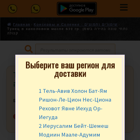
Главная
Консервы и Соления - שימורים וחמוצים
Тунец в каноловом масле 632 гр. נתחי טונה בהירה בשמן
קנולה
Выберите ваш регион для
доставки
Тунец в каноловом масле 632 гр.
נתחי טונה בהירה בשמן קנולה
1 Тель-Авив Холон Бат-Ям
Ришон-Ле-Цион Нес-Циона
₪
32.90
за уп.
Реховот Явне Иехуд Ор-
Нет в наличии
Иегуда
2 Иерусалим Бейт-Шемеш
Модиин Маале-Адумим