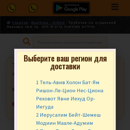
Главная
Выпечка - מאפים
Трубочки со сгущенкой
Лакомка 400 гр. גליליות ממולאות בריבית חלב
Выберите ваш регион для
доставки
Трубочки со сгущенкой Лакомка
400 гр. גליליות ממולאות בריבית חלב
1 Тель-Авив Холон Бат-Ям
Ришон-Ле-Цион Нес-Циона
₪
25.90
за уп.
Реховот Явне Иехуд Ор-
Нет в наличии
Иегуда
2 Иерусалим Бейт-Шемеш
Модиин Маале-Адумим