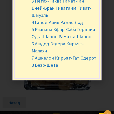
3 Петах-Тиква Рамат-Ган
Бней-Брак Гиватаим Гиват-
Шмуэль
4 Ганей-Авив Рамле Лод
5 Раанана Кфар-Саба Герцлия
Од-а-Шарон Рамат-а-Шарон
6 Ашдод Гедера Кирьят-
Малахи
7 Ашкелон Кирьят-Гат Сдерот
8 Беэр-Шева
Назад
0