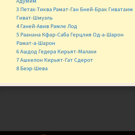
Адумим
3 Петах-Тиква Рамат-Ган Бней-Брак Гиватаим
Гиват-Шмуэль
4 Ганей-Авив Рамле Лод
5 Раанана Кфар-Саба Герцлия Од-а-Шарон
Рамат-а-Шарон
6 Ашдод Гедера Кирьят-Малахи
7 Ашкелон Кирьят-Гат Сдерот
8 Беэр-Шева