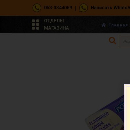
|
053-3344069
Написать Whats
ОТДЕЛЫ
Главная
МАГАЗИНА