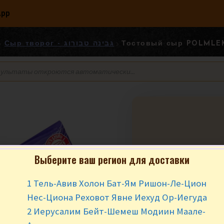
App
Сыр творог - גבינה טבורוג
Выберите ваш регион для доставки
Тостовый сыр 
1 Тель-Авив Холон Бат-Ям Ришон-Ле-Цион
₪
14.90
за у
Нес-Циона Реховот Явне Иехуд Ор-Иегуда
2 Иерусалим Бейт-Шемеш Модиин Маале-
Нет в наличии