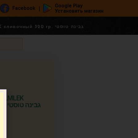
Google Play
|
Facebook
Установить магазин
Тостовый сыр POLMLEK сливочный 320 гр. גבינה טוסטי
POLMLEK
сливочный 320 гр. גבינה טוסטי
п.