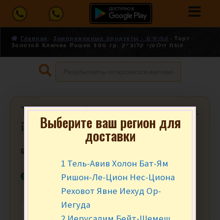
Главная
Замороженные продукты - קפואים
Торт
Золотой Ключик Рошен 500 гр. עוגת זולוטןי קלוצ’יק
Торт Золотой Ключик Рошен 500 гр.
Выберите ваш регион для
עוגת זולוטןי קלוצ’יק
доставки
₪
79.90
за шт.
1 Тель-Авив Холон Бат-Ям
В наличии
Ришон-Ле-Цион Нес-Циона
Реховот Явне Иехуд Ор-
Иегуда
-
+
В КОРЗИНУ
2 Иерусалим Бейт-Шемеш