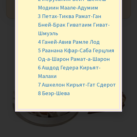
Модиин Маале-Адумим
3 Петах-Тиква Рамат-Ган
Бней-Брак Гиватаим Гиват-
Шмуэль
4 Ганей-Авив Рамле Лод
5 Раанана Кфар-Саба Герцлия
Од-а-Шарон Рамат-а-Шарон
6 Ашдод Гедера Кирьят-
Малахи
7 Ашкелон Кирьят-Гат Сдерот
8 Беэр-Шева