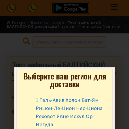
Главная
Выпечка - מאפים
Торт вафельный
БАЛТИЙСКИЙ шоколадный 320 гр. עוגת וופל בטעם שוקולד
Торт вафельный БАЛТИЙСКИЙ
шоколадный 320 гр. עוגת וופל בטעם
Выберите ваш регион для
доставки
שוקולד
₪
22.90
за уп.
1 Тель-Авив Холон Бат-Ям
Ришон-Ле-Цион Нес-Циона
В наличии
Реховот Явне Иехуд Ор-
Иегуда