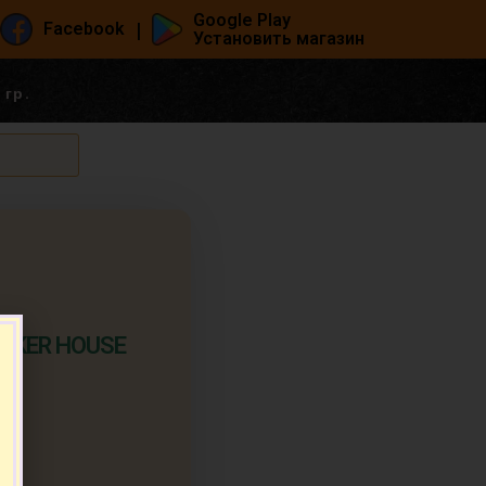
Google Play
|
Facebook
Установить магазин
гр.
BAKER HOUSE
п.