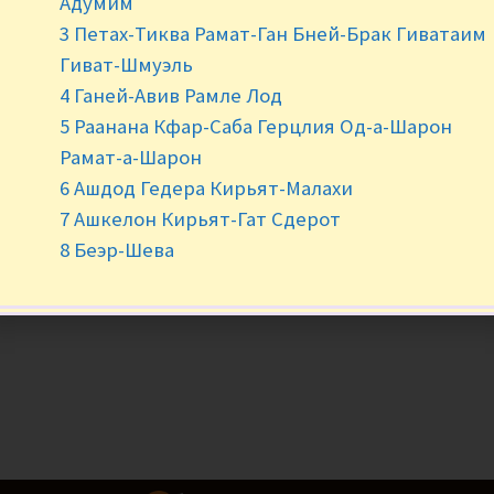
Адумим
3 Петах-Тиква Рамат-Ган Бней-Брак Гиватаим
Гиват-Шмуэль
4 Ганей-Авив Рамле Лод
5 Раанана Кфар-Саба Герцлия Од-а-Шарон
Рамат-а-Шарон
6 Ашдод Гедера Кирьят-Малахи
7 Ашкелон Кирьят-Гат Сдерот
8 Беэр-Шева