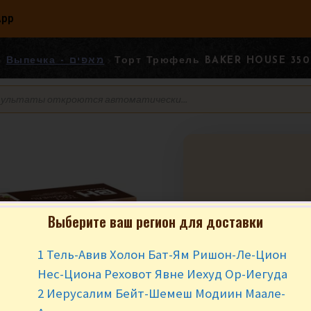
App
Выпечка - מאפים
Торт Трюфель BAKER HOUSE 350 
Выберите ваш регион для доставки
Торт Трюфель 
350 гр.
1 Тель-Авив Холон Бат-Ям Ришон-Ле-Цион
₪
20.90
за у
Нес-Циона Реховот Явне Иехуд Ор-Иегуда
2 Иерусалим Бейт-Шемеш Модиин Маале-
Нет в наличии