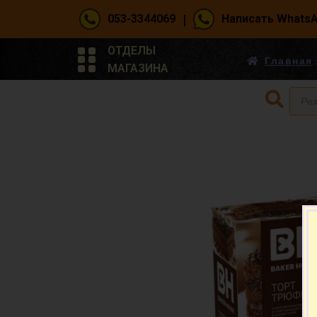
|
053-3344069
Написать Whats
ОТДЕЛЫ
Главная
МАГАЗИНА