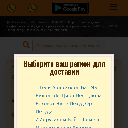
Главная
Выпечка - מאפים
Торт шоколадно-
вафельный Чудо с арахисом и крем какао 140 гр. טורט
שוקולד ופל עם בוטנים וקרם קקאו
Выберите ваш регион для
Торт шоколадно-вафельный Чудо с
доставки
арахисом и крем какао 140 гр. טורט
שוקולד ופל עם בוטנים וקרם קקאו
1 Тель-Авив Холон Бат-Ям
Ришон-Ле-Цион Нес-Циона
₪
15.90
за шт.
Реховот Явне Иехуд Ор-
Иегуда
Нет в наличии
2 Иерусалим Бейт-Шемеш
Модиин Маале-Адумим