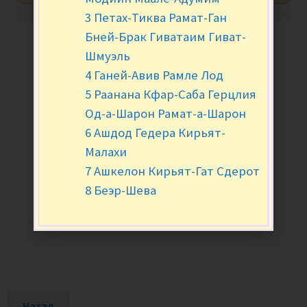
3 Петах-Тиква Рамат-Ган
Бней-Брак Гиватаим Гиват-
Шмуэль
4 Ганей-Авив Рамле Лод
5 Раанана Кфар-Саба Герцлия
Од-а-Шарон Рамат-а-Шарон
6 Ашдод Гедера Кирьят-
Малахи
7 Ашкелон Кирьят-Гат Сдерот
8 Беэр-Шева
Назад