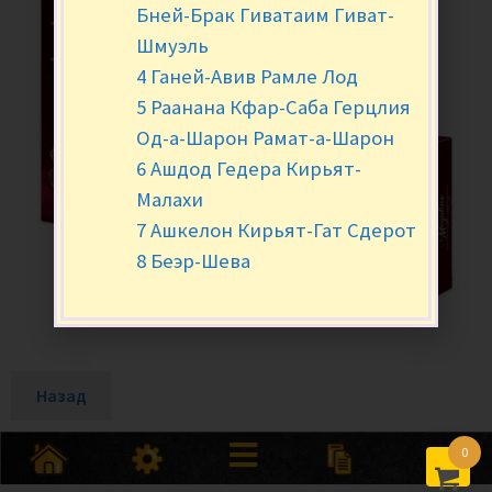
Бней-Брак Гиватаим Гиват-
Шмуэль
4 Ганей-Авив Рамле Лод
5 Раанана Кфар-Саба Герцлия
Од-а-Шарон Рамат-а-Шарон
6 Ашдод Гедера Кирьят-
Малахи
7 Ашкелон Кирьят-Гат Сдерот
8 Беэр-Шева
Назад
0