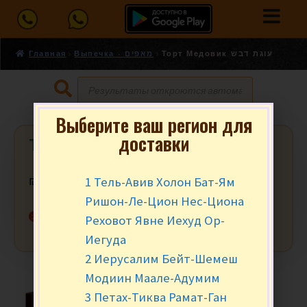
Главная
Выпечка - מאפים
Торт Медовик עוגת דבש
Выберите ваш регион для
доставки
Торт Медовик עוגת דבש
1 Тель-Авив Холон Бат-Ям
₪
11.90
за шт.
Ришон-Ле-Цион Нес-Циона
Нет в наличии
Реховот Явне Иехуд Ор-
Иегуда
2 Иерусалим Бейт-Шемеш
Модиин Маале-Адумим
3 Петах-Тиква Рамат-Ган