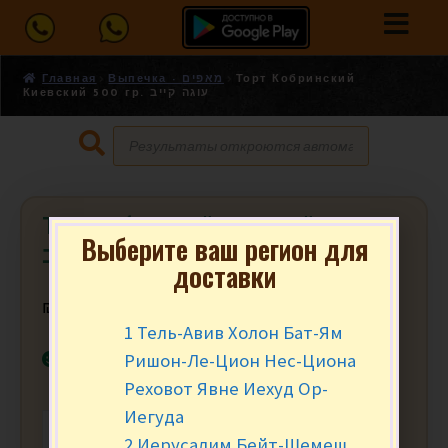
Главная
Выпечка - מאפים
Торт Кобринский
Киевский 500 гр. עוגה קייב
Торт Кобринский Киевский 500 гр.
Выберите ваш регион для
עוגה קייב
доставки
₪
49.90
за уп.
1 Тель-Авив Холон Бат-Ям
В наличии
Ришон-Ле-Цион Нес-Циона
Реховот Явне Иехуд Ор-
Иегуда
-
+
В КОРЗИНУ
2 Иерусалим Бейт-Шемеш