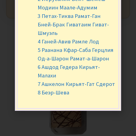
Модиин Маале-Адумим
3 Петах-Тиква Рамат-Ган
Бней-Брак Гиватаим Гиват-
Шмуэль
4 Ганей-Авив Рамле Лод
5 Раанана Кфар-Саба Герцлия
Од-а-Шарон Рамат-а-Шарон
6 Ашдод Гедера Кирьят-
Малахи
7 Ашкелон Кирьят-Гат Сдерот
8 Беэр-Шева