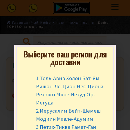
Главная
Чай Кофе К чаю - תה קפה מאפה
Кофе
TCHIBO קפה טשיבו
Выберите ваш регион для
доставки
Кофе TCHIBO קפה טשיבו
1 Тель-Авив Холон Бат-Ям
₪
26.90
за уп.
Ришон-Ле-Цион Нес-Циона
Реховот Явне Иехуд Ор-
Нет в наличии
Иегуда
2 Иерусалим Бейт-Шемеш
Модиин Маале-Адумим
3 Петах-Тиква Рамат-Ган