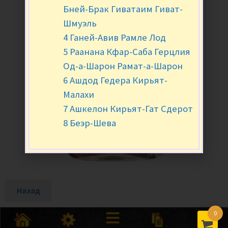
Бней-Брак Гиватаим Гиват-
Шмуэль
4 Ганей-Авив Рамле Лод
5 Раанана Кфар-Саба Герцлия
Од-а-Шарон Рамат-а-Шарон
6 Ашдод Гедера Кирьят-
Малахи
7 Ашкелон Кирьят-Гат Сдерот
8 Беэр-Шева
Назад
0