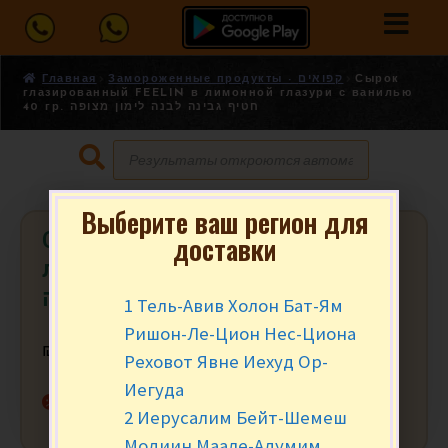
Главная
Замороженные продукты - קפואים
Сырок
глазированный FEELIN в лимонной глазури с ванилью
40 гр. חטיף גבינה לבנה לימון מצופה
Выберите ваш регион для
Сырок глазированный FEELIN в
доставки
лимонной глазури с ванилью 40 гр.
חטיף גבינה לבנה לימון מצופה
1 Тель-Авив Холон Бат-Ям
Ришон-Ле-Цион Нес-Циона
₪
3.90
за шт.
Реховот Явне Иехуд Ор-
Иегуда
Нет в наличии
2 Иерусалим Бейт-Шемеш
Модиин Маале-Адумим