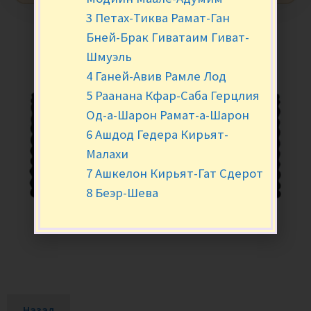
3 Петах-Тиква Рамат-Ган
Бней-Брак Гиватаим Гиват-
Шмуэль
4 Ганей-Авив Рамле Лод
5 Раанана Кфар-Саба Герцлия
Од-а-Шарон Рамат-а-Шарон
6 Ашдод Гедера Кирьят-
Малахи
7 Ашкелон Кирьят-Гат Сдерот
8 Беэр-Шева
Назад