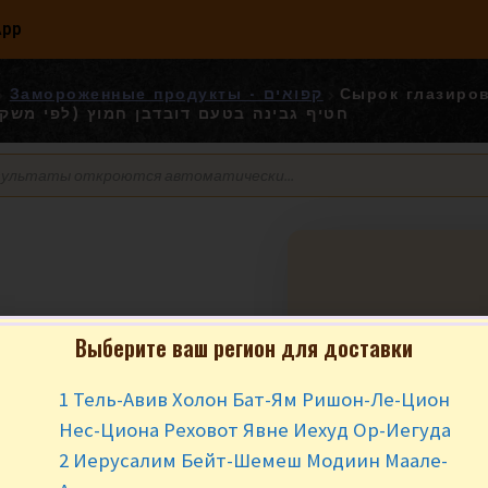
App
Замороженные продукты - קפואים
Сырок глазиро
ишня» חטיף גבינה בטעם דובדבן חמוץ (לפי משקל)
Сырок глазиро
Выберите ваш регион для доставки
развесной Воло
«Вишня» חטיף גבינה בטעם
1 Тель-Авив Холон Бат-Ям Ришон-Ле-Цион
 חמוץ (לפי משקל
Нес-Циона Реховот Явне Иехуд Ор-Иегуда
2 Иерусалим Бейт-Шемеш Модиин Маале-
₪
12.90
за 1