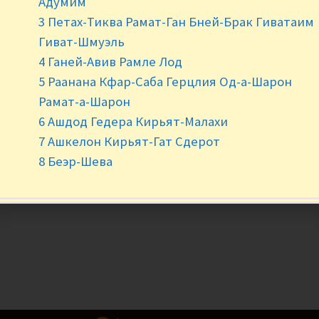
Адумим
3 Петах-Тиква Рамат-Ган Бней-Брак Гиватаим
Нет в наличии
Гиват-Шмуэль
4 Ганей-Авив Рамле Лод
5 Раанана Кфар-Саба Герцлия Од-а-Шарон
Рамат-а-Шарон
6 Ашдод Гедера Кирьят-Малахи
7 Ашкелон Кирьят-Гат Сдерот
8 Беэр-Шева