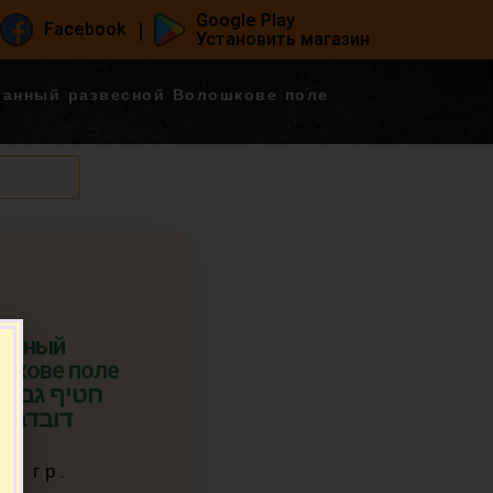
Google Play
|
Facebook
Установить магазин
ванный развесной Волошкове поле
ванный
шкове поле
דובדבן)
00 гр.