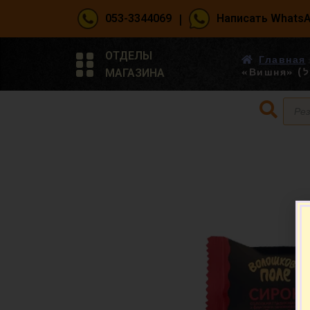
|
053-3344069
Написать Whats
ОТДЕЛЫ
Главная
МАГАЗИНА
«В